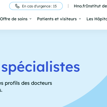
Hno.fr
Institut d
En cas d'urgence : 15
ntête
Offre de soins
Patients et visiteurs
Les Hôpit
Navigation
rincipale
spécialistes
s profils des docteurs
s.