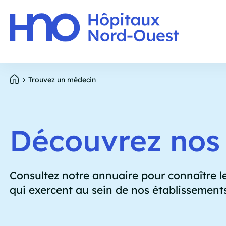
Panneau de gestion des cookies
E
Aller
Trouvez un médecin
p
au
contenu
Fil
principal
d'Ariane
Découvrez nos 
Consultez notre annuaire pour connaître le
qui exercent au sein de nos établissement