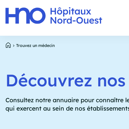
Panneau de gestion des cookies
E
Aller
Trouvez un médecin
p
au
contenu
Fil
principal
d'Ariane
Découvrez nos 
Consultez notre annuaire pour connaître le
qui exercent au sein de nos établissement