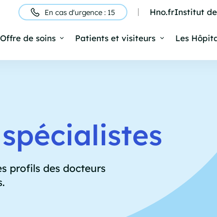
Hno.fr
Institut d
En cas d'urgence : 15
ntête
Offre de soins
Patients et visiteurs
Les Hôpit
Navigation
rincipale
spécialistes
s profils des docteurs
s.