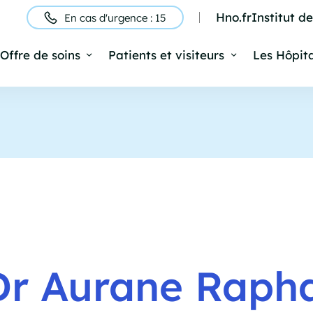
Hno.fr
Institut d
En cas d'urgence : 15
ntête
Offre de soins
Patients et visiteurs
Les Hôpit
Navigation
rincipale
Dr Aurane Raph