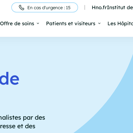
Hno.fr
Institut d
En cas d'urgence : 15
ntête
Offre de soins
Patients et visiteurs
Les Hôpit
Navigation
rincipale
de
alistes par des
resse et des