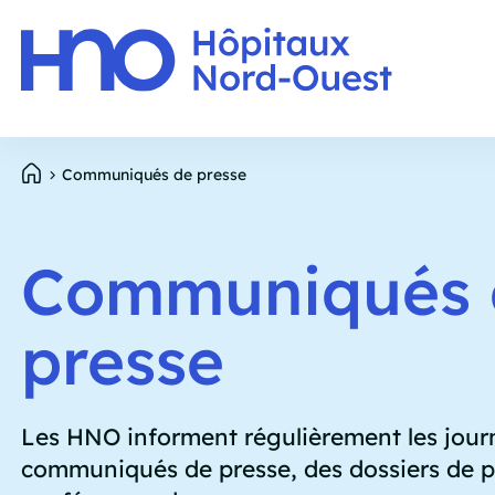
Panneau de gestion des cookies
E
Aller
Communiqués de presse
p
au
contenu
Fil
principal
Communiqués 
d'Ariane
presse
Les HNO informent régulièrement les journ
communiqués de presse, des dossiers de p