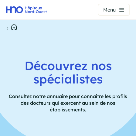
Panneau de gestion des cookies
Menu
Aller
au
Fil
contenu
principal
d'Ariane
Découvrez nos
spécialistes
Consultez notre annuaire pour connaître les profils
des docteurs qui exercent au sein de nos
établissements.