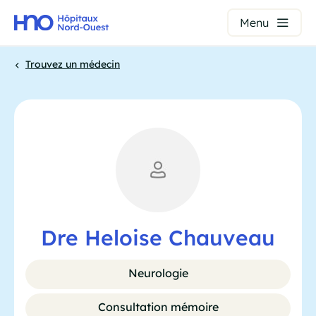
Panneau de gestion des cookies
Menu
Aller
Trouvez un médecin
au
contenu
Fil
principal
d'Ariane
Dre Heloise Chauveau
Neurologie
Consultation mémoire