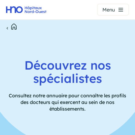
Panneau de gestion des cookies
Menu
Aller
au
Fil
contenu
principal
d'Ariane
Découvrez nos
spécialistes
Consultez notre annuaire pour connaître les profils
des docteurs qui exercent au sein de nos
établissements.