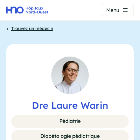
Panneau de gestion des cookies
Menu
Aller
Trouvez un médecin
au
contenu
Fil
principal
d'Ariane
Dre Laure Warin
Pédiatrie
Diabétologie pédiatrique