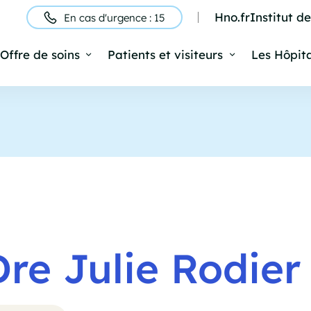
Hno.fr
Institut d
En cas d'urgence : 15
ntête
Offre de soins
Patients et visiteurs
Les Hôpit
Navigation
rincipale
Dre Julie Rodier