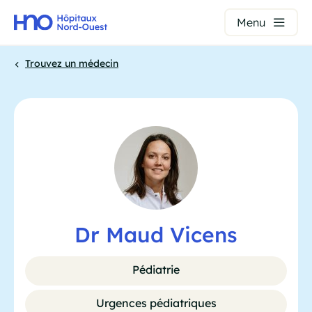
Panneau de gestion des cookies
Menu
Aller
Trouvez un médecin
au
contenu
Fil
principal
d'Ariane
Dr Maud Vicens
Pédiatrie
Urgences pédiatriques