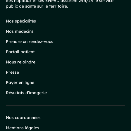
Pied
Ses hôpitaux et ses EHPAD assurent 24h/24 le service
public de santé sur le territoire.
de
page
Nos spécialités
Nos médecins
Prendre un rendez-vous
Portail patient
Nous rejoindre
Presse
Payer en ligne
Résultats d'imagerie
Nos coordonnées
Infos
Mentions légales