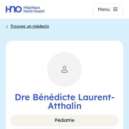
Panneau de gestion des cookies
Menu
Aller
Trouvez un médecin
au
contenu
Fil
principal
d'Ariane
Dre Bénédicte Laurent-
Atthalin
Pédiatrie