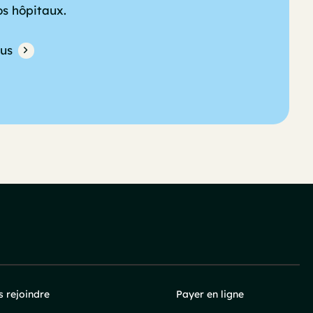
os hôpitaux.
lus
 rejoindre
Payer en ligne