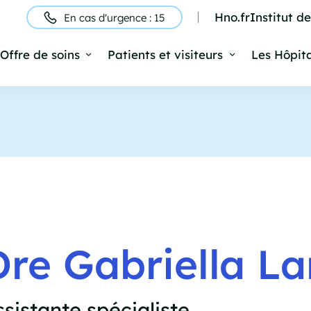
Hno.fr
Institut d
En cas d'urgence : 15
ntête
Offre de soins
Patients et visiteurs
Les Hôpit
Navigation
rincipale
Dre Gabriella L
ssistante spécialiste