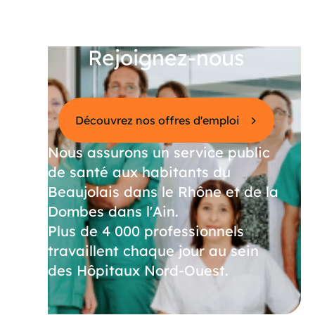
Rejoignez-nous
Découvrez nos offres d'emploi
Nous assurons un service public
de santé aux habitants du
Beaujolais dans le Rhône et de la
Dombes dans l'Ain.
Plus de 4 000 professionnels
travaillent chaque jour au sein
des Hôpitaux Nord-Ouest.