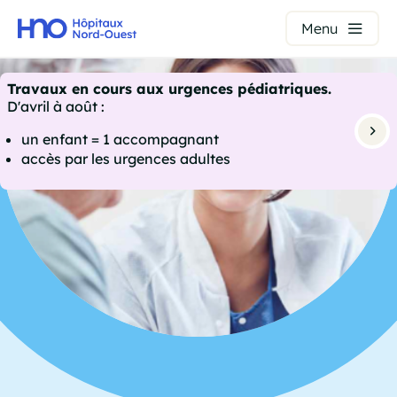
Panneau de gestion des cookies
Menu
Aller
au
Travaux en cours aux urgences pédiatriques.
D'avril à août :
contenu
principal
un enfant = 1 accompagnant
accès par les urgences adultes