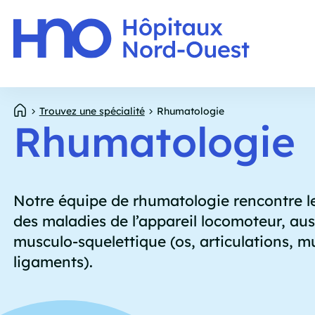
Panneau de gestion des cookies
E
Aller
Trouvez une spécialité
Rhumatologie
p
au
Rhumatologie
contenu
Fil
principal
d'Ariane
Notre équipe de rhumatologie rencontre l
des maladies de l’appareil locomoteur, aus
musculo-squelettique (os, articulations, m
ligaments).