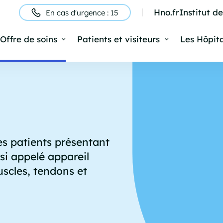
Hno.fr
Institut d
En cas d'urgence : 15
ntête
Offre de soins
Patients et visiteurs
Les Hôpit
Navigation
rincipale
es patients présentant
si appelé appareil
uscles, tendons et