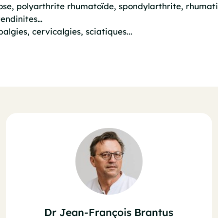
hrose, polyarthrite rhumatoïde, spondylarthrite, rhum
 tendinites…
algies, cervicalgies, sciatiques...
Dr Jean-François Brantus