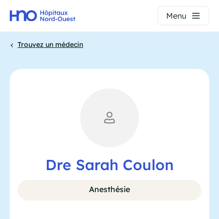
Panneau de gestion des cookies
Menu
Aller
Trouvez un médecin
au
contenu
Fil
principal
d'Ariane
Dre Sarah Coulon
Anesthésie