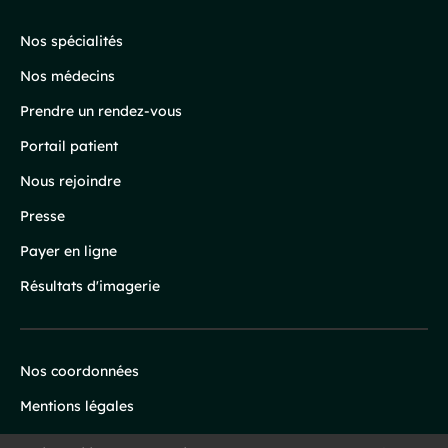
de
page
Nos spécialités
Nos médecins
Prendre un rendez-vous
Portail patient
Nous rejoindre
Presse
Payer en ligne
Résultats d'imagerie
Nos coordonnées
Infos
Mentions légales
légales
Protection des données