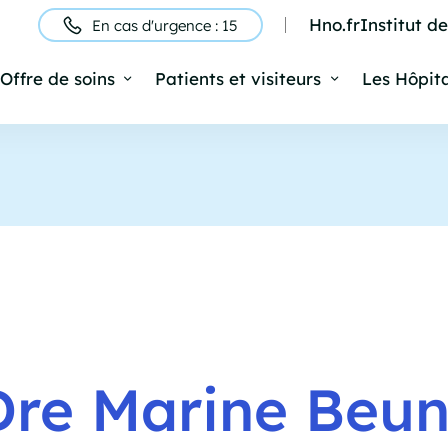
Hno.fr
Institut d
En cas d'urgence : 15
ntête
Offre de soins
Patients et visiteurs
Les Hôpit
Navigation
rincipale
Dre Marine Beun