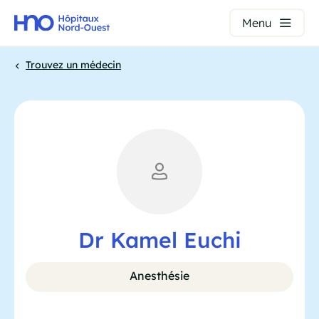
Panneau de gestion des cookies
Menu
Aller
Trouvez un médecin
au
contenu
Fil
principal
d'Ariane
Dr Kamel Euchi
Anesthésie