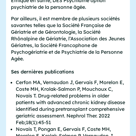
Ethique en santé, DES Psychiatrie option
psychiatrie de la personne âgée.
Par ailleurs, il est membre de plusieurs sociétés
savantes telles que la Société Française de
Gériatrie et de Gérontologie, la Société
Rhônalpine de Gériatrie, l’Association des Jeunes
Gériatres, la Société Francophone de
Psychogériatrie et de Psychiatrie de la Personne
Agée.
Ses dernières publications
Cerfon MA, Vernaudon J, Gervais F, Morelon E,
Coste MH, Krolak-Salmon P, Mouchoux C,
Novais T. Drug-related problems in older
patients with advanced chronic kidney disease
identified during pretransplant comprehensive
geriatric assessment. Nephrol Ther. 2022
Feb;18(1):45-51
Novais T, Pongan E, Gervais F, Coste MH,
Morelon E, Krolak-Salmon P, Vernaudon J.