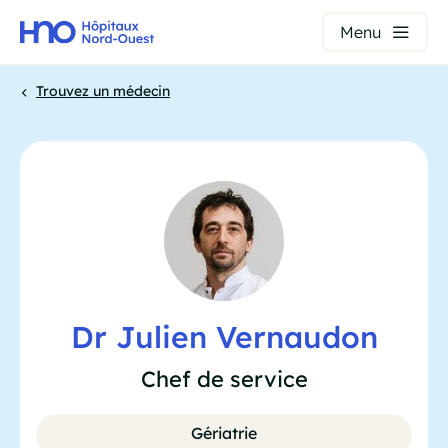
Panneau de gestion des cookies
Menu
Aller
Trouvez un médecin
au
contenu
Fil
principal
d'Ariane
Dr Julien Vernaudon
Chef de service
Gériatrie