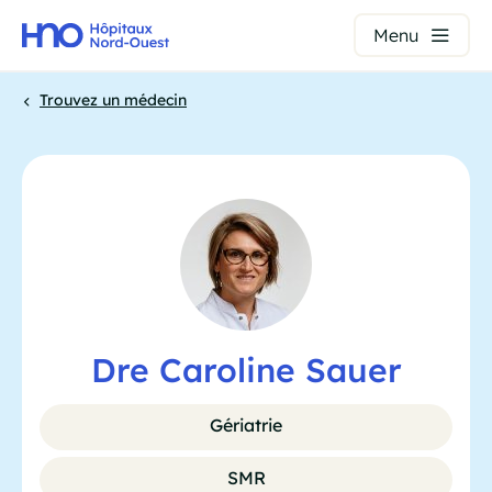
Panneau de gestion des cookies
Menu
Aller
Trouvez un médecin
au
contenu
Fil
principal
d'Ariane
Dre Caroline Sauer
Gériatrie
SMR