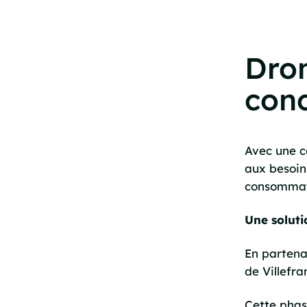
Dron
con
Avec une c
aux besoins
consommati
Une soluti
En partena
de Villefra
Cette phas