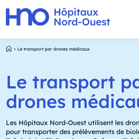
Panneau de gestion des cookies
E
Aller
Le transport par drones médicaux
p
au
contenu
Fil
principal
Le transport p
d'Ariane
drones médica
Les Hôpitaux Nord-Ouest utilisent les dr
pour transporter des prélèvements de biol