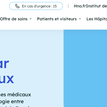
Hno.fr
Institut d
En cas d'urgence : 15
ntête
Offre de soins
Patients et visiteurs
Les Hôpit
Navigation
rincipale
ar
ux
ones médicaux
ogie entre