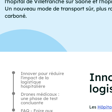
l'hôpital de Villefranche sur Saône et l'hôp
Un nouveau mode de transport sûr, plus r
carboné.
Inno
Innover pour réduire
l'impact de la
logistique
logi
hospitalière
Drones médicaux :
une phase de test
concluante
Les
Hôpita
FAQ - Foire aux