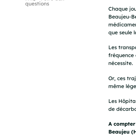
questions
Chaque jou
Beaujeu-Be
médicament
que seule l
Les transp
fréquence e
nécessite.
Or, ces tra
même lége
Les Hôpita
de décarbo
A compter d
Beaujeu (H