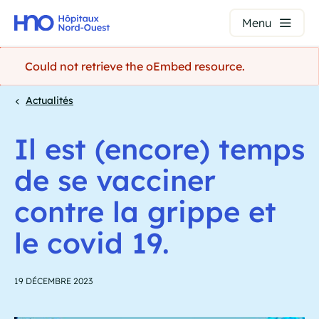
Panneau de gestion des cookies
Menu
Aller
Could not retrieve the oEmbed resource.
au
contenu
Message
Actualités
principal
d'erreur
Fil
Il est (encore) temps
d'Ariane
de se vacciner
contre la grippe et
le covid 19.
19 DÉCEMBRE 2023