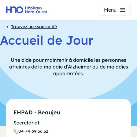
Panneau de gestion des cookies
Menu
Aller
Trouvez une spécialité
au
Accueil de Jour
Fil
contenu
principal
d'Ariane
Une aide pour maintenir à domicile les personnes
atteintes de la maladie d’Alzheimer ou de maladies
apparentées.
EHPAD - Beaujeu
Secrétariat
04 74 69 56 32