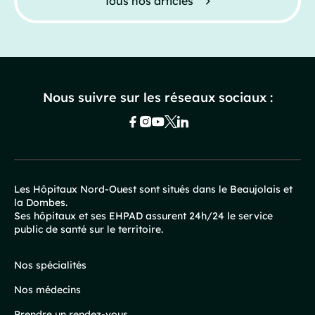
Tous nos articles
Nous suivre sur les réseaux sociaux :
Les Hôpitaux Nord-Ouest sont situés dans le Beaujolais et
la Dombes.
Pied
Ses hôpitaux et ses EHPAD assurent 24h/24 le service
public de santé sur le territoire.
de
page
Nos spécialités
Nos médecins
Prendre un rendez-vous