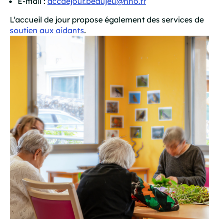
E-mail :
accdejour.beaujeu@hno.fr
L’accueil de jour propose également des services de
soutien aux aidants
.