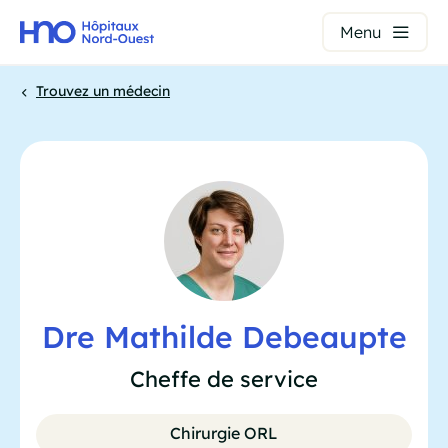
Panneau de gestion des cookies
Menu
Aller
Trouvez un médecin
au
contenu
Fil
principal
d'Ariane
Dre Mathilde Debeaupte
Cheffe de service
Chirurgie ORL