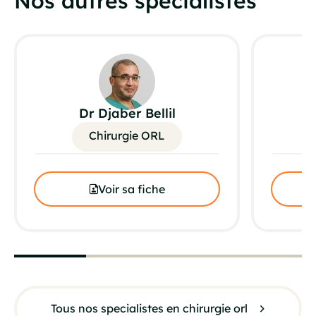
Nos autres spécialistes
Dr Djaber Bellil
D
Chirurgie ORL
Voir sa fiche
Tous nos specialistes en chirurgie orl