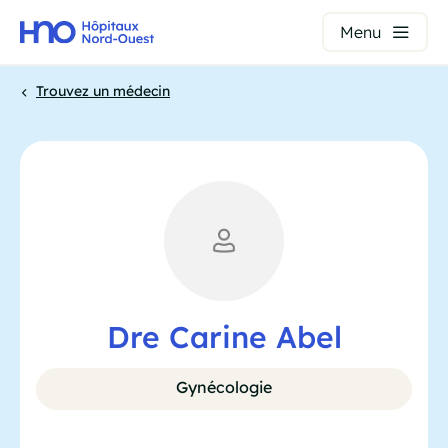
Panneau de gestion des cookies
Menu
Aller
Trouvez un médecin
au
contenu
Fil
principal
d'Ariane
Dre Carine Abel
Gynécologie