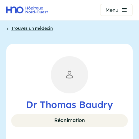
Panneau de gestion des cookies
Menu
Aller
Trouvez un médecin
au
contenu
Fil
principal
d'Ariane
Dr Thomas Baudry
Réanimation