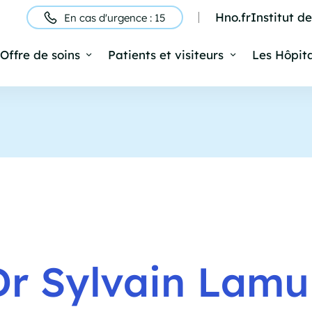
Hno.fr
Institut d
En cas d'urgence : 15
ntête
Offre de soins
Patients et visiteurs
Les Hôpit
Navigation
rincipale
Dr Sylvain Lamu