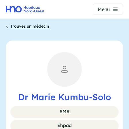
Panneau de gestion des cookies
Menu
Aller
Trouvez un médecin
au
contenu
Fil
principal
d'Ariane
Dr Marie Kumbu-Solo
SMR
Ehpad