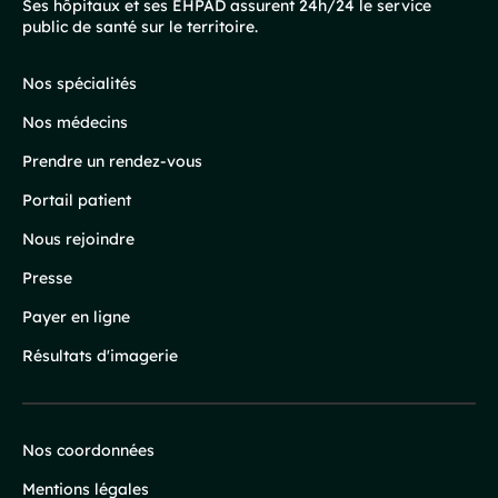
Pied
Ses hôpitaux et ses EHPAD assurent 24h/24 le service
public de santé sur le territoire.
de
page
Nos spécialités
Nos médecins
Prendre un rendez-vous
Portail patient
Nous rejoindre
Presse
Payer en ligne
Résultats d'imagerie
Nos coordonnées
Infos
Mentions légales