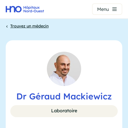
Panneau de gestion des cookies
Menu
Aller
Trouvez un médecin
au
contenu
Fil
principal
d'Ariane
Dr Géraud Mackiewicz
Laboratoire