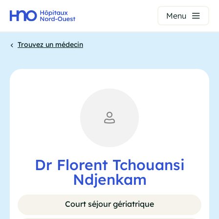
Panneau de gestion des cookies
Menu
Aller
Trouvez un médecin
au
contenu
Fil
principal
d'Ariane
Dr Florent Tchouansi
Ndjenkam
Court séjour gériatrique