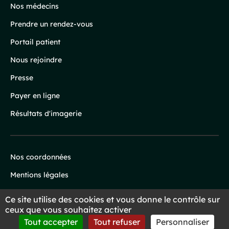
Nos médecins
Prendre un rendez-vous
Portail patient
Nous rejoindre
Presse
Payer en ligne
Résultats d'imagerie
Nos coordonnées
Infos
Mentions légales
légales
Protection des données
Ce site utilise des cookies et vous donne le contrôle sur
ceux que vous souhaitez activer
Préférences de cookies
Tout accepter
Tout refuser
Personnaliser