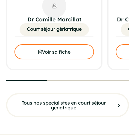
Dr Camille Marcillat
Dr Chr
Court séjour gériatrique
Cou
Voir sa fiche
Tous nos specialistes en court séjour
gériatrique