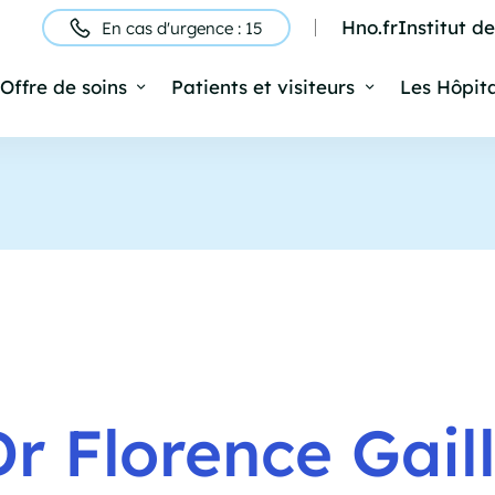
Hno.fr
Institut d
En cas d'urgence : 15
ntête
Offre de soins
Patients et visiteurs
Les Hôpit
Navigation
rincipale
Dr Florence Gail