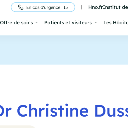
Hno.fr
Institut d
En cas d'urgence : 15
ntête
Offre de soins
Patients et visiteurs
Les Hôpit
Navigation
rincipale
Dr Christine Dus