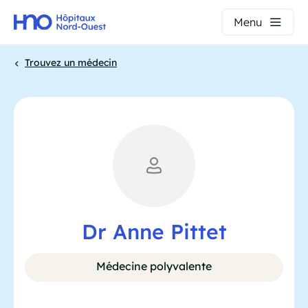
Panneau de gestion des cookies
Menu
Aller
Trouvez un médecin
au
contenu
Fil
principal
d'Ariane
Dr Anne Pittet
Médecine polyvalente