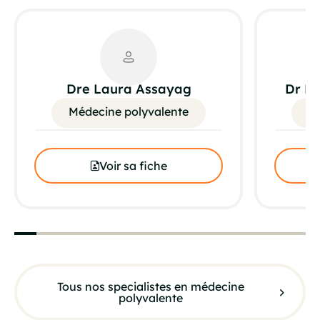
Dre Laura Assayag
Dr M
Médecine polyvalente
M
Voir sa fiche
Tous nos specialistes en médecine
polyvalente