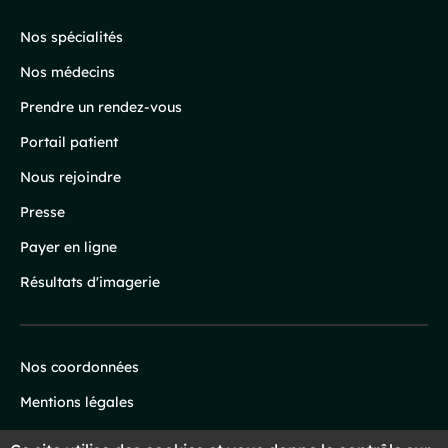
de
page
Nos spécialités
Nos médecins
Prendre un rendez-vous
Portail patient
Nous rejoindre
Presse
Payer en ligne
Résultats d'imagerie
Nos coordonnées
Infos
Mentions légales
légales
Protection des données