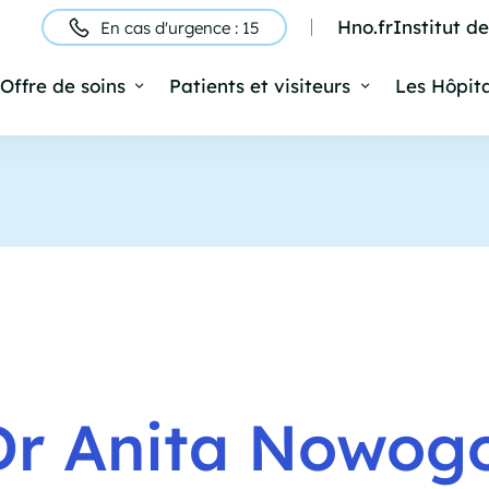
Hno.fr
Institut d
En cas d'urgence : 15
ntête
Offre de soins
Patients et visiteurs
Les Hôpit
Navigation
rincipale
Dr Anita Nowog