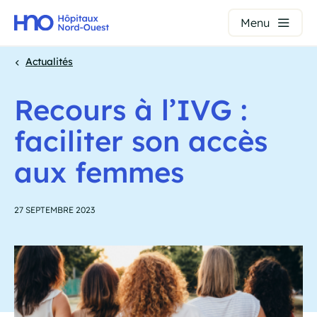
Panneau de gestion des cookies
Menu
Aller
Actualités
au
Fil
contenu
Recours à l’IVG :
principal
d'Ariane
faciliter son accès
aux femmes
27 SEPTEMBRE 2023