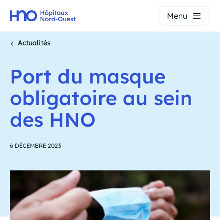
Panneau de gestion des cookies
Menu
Aller
Actualités
au
Fil
contenu
Port du masque
principal
d'Ariane
obligatoire au sein
des HNO
6 DÉCEMBRE 2023