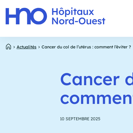
Panneau de gestion des cookies
E
Aller
Actualités
Cancer du col de l’utérus : comment l’éviter ?
p
au
contenu
Fil
principal
d'Ariane
Cancer d
comment 
10 SEPTEMBRE 2025