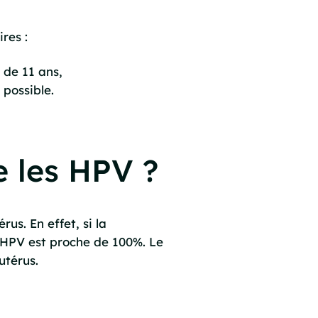
ires :
r de 11 ans,
 possible.
e les HPV ?
rus. En effet, si la
ux HPV est proche de 100%. Le
utérus.