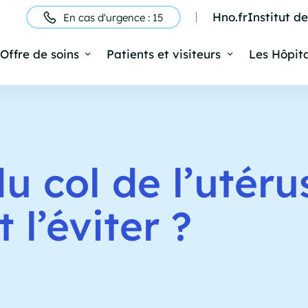
Hno.fr
Institut d
En cas d'urgence : 15
ntête
Offre de soins
Patients et visiteurs
Les Hôpit
Navigation
rincipale
u col de l’utérus
l’éviter ?